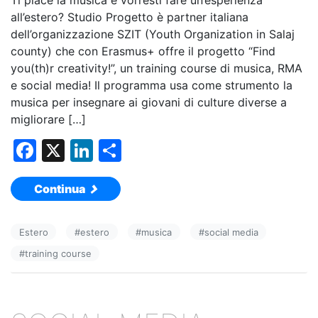
Ti piace la musica e vorresti fare un’esperienza
all’estero? Studio Progetto è partner italiana
dell’organizzazione SZIT (Youth Organization in Salaj
county) che con Erasmus+ offre il progetto “Find
you(th)r creativity!”, un training course di musica, RMA
e social media! Il programma usa come strumento la
musica per insegnare ai giovani di culture diverse a
migliorare […]
F
X
Li
C
a
n
o
Continua
c
k
n
e
e
di
Estero
#
estero
#
musica
#
social media
b
dI
vi
#
training course
o
n
di
o
k