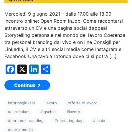
Mercoledì 9 giugno 2021 – dalle 17.00 alle 18.00
Incontro online: Open Room inJob. Come raccontarsi
attraverso un CV e una pagina social d’appeal
Storytelling personale nel mondo del lavoro Coerenza
tra personal branding dal vivo e on line Consigli per
LinkedIn, il CV e altri social media come Instagram e
Facebook Una tavola rotonda dove ci si potrà […]
F
X
Li
C
a
n
o
Continua
c
k
n
e
e
di
informagiovani
lavoro
offerte di lavoro
b
dI
vi
#
curriculum
#
igschio
#
lavoro
o
n
di
#
personal branding
#
recruiting day
#
schio
o
#
social media