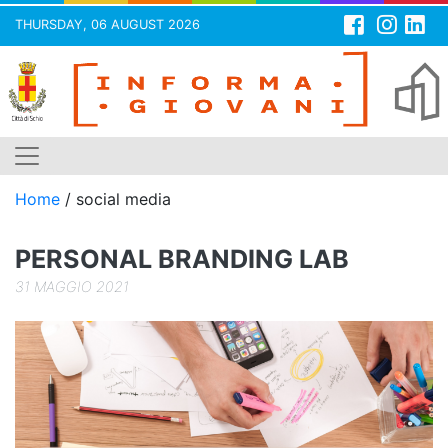
THURSDAY, 06 AUGUST 2026
Skip
to
content
Home
/
social media
PERSONAL BRANDING LAB
31 MAGGIO 2021