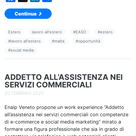
a
n
o
Continua
c
k
n
e
e
di
Estero
lavoro all'estero
#
EASO
#
estero
b
dI
vi
#
lavoro all'estero
#
malta
#
opportunità
o
n
di
#
social media
o
k
ADDETTO ALL’ASSISTENZA NEI
SERVIZI COMMERCIALI
20 FEBBRAIO 2020
Enaip Veneto propone un work experience “Addetto
all’assistenza nei servizi commerciali con competenze
di e-commerce e social media marketing” mirato a
formare una figura professionale che sia in grado di