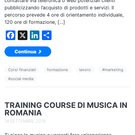
contattare via telefonica o web potenziali clienti
pubblicizzando l’acquisto di prodotti e servizi. Il
percorso prevede 4 ore di orientamento individuale,
120 ore di formazione, […]
F
X
Li
C
a
n
o
Continua
c
k
n
e
e
di
Corsi finanziati
formazione
lavoro
#
marketing
b
dI
vi
#
social media
o
n
di
o
k
TRAINING COURSE DI MUSICA IN
ROMANIA
19 SETTEMBRE 2019