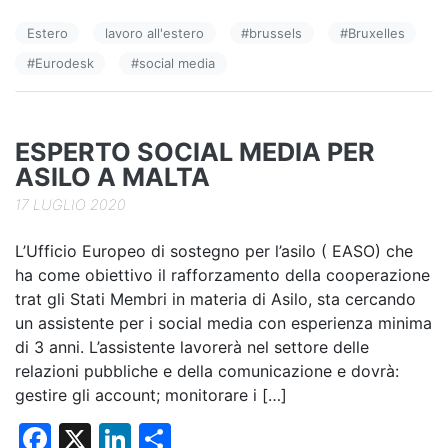
e
e
di
Estero
lavoro all'estero
#
brussels
#
Bruxelles
b
dI
vi
#
Eurodesk
#
social media
o
n
di
o
k
ESPERTO SOCIAL MEDIA PER
ASILO A MALTA
17 LUGLIO 2020
L’Ufficio Europeo di sostegno per l’asilo ( EASO) che
ha come obiettivo il rafforzamento della cooperazione
trat gli Stati Membri in materia di Asilo, sta cercando
un assistente per i social media con esperienza minima
di 3 anni. L’assistente lavorerà nel settore delle
relazioni pubbliche e della comunicazione e dovrà:
gestire gli account; monitorare i […]
F
X
Li
C