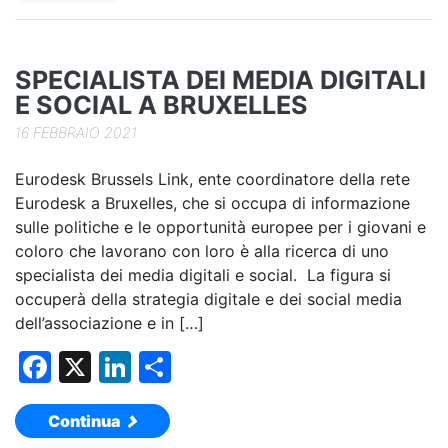
k
SPECIALISTA DEI MEDIA DIGITALI
E SOCIAL A BRUXELLES
16 FEBBRAIO 2021
Eurodesk Brussels Link, ente coordinatore della rete
Eurodesk a Bruxelles, che si occupa di informazione
sulle politiche e le opportunità europee per i giovani e
coloro che lavorano con loro è alla ricerca di uno
specialista dei media digitali e social. La figura si
occuperà della strategia digitale e dei social media
dell’associazione e in […]
F
X
Li
C
a
n
o
Continua
c
k
n