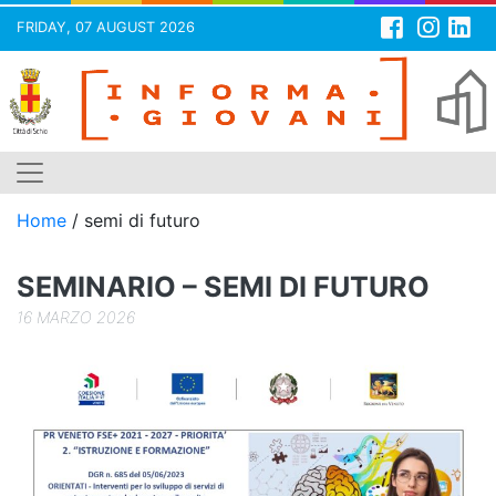
FRIDAY, 07 AUGUST 2026
Skip
to
content
Home
/
semi di futuro
SEMINARIO – SEMI DI FUTURO
16 MARZO 2026