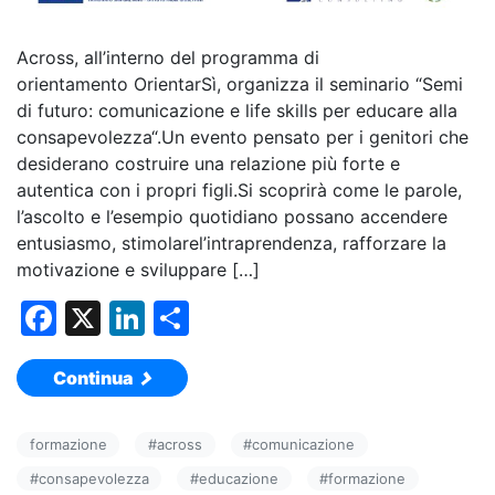
Across, all’interno del programma di
orientamento OrientarSì, organizza il seminario “Semi
di futuro: comunicazione e life skills per educare alla
consapevolezza“.Un evento pensato per i genitori che
desiderano costruire una relazione più forte e
autentica con i propri figli.Si scoprirà come le parole,
l’ascolto e l’esempio quotidiano possano accendere
entusiasmo, stimolarel’intraprendenza, rafforzare la
motivazione e sviluppare […]
F
X
Li
C
a
n
o
Continua
c
k
n
e
e
di
formazione
#
across
#
comunicazione
b
dI
vi
#
consapevolezza
#
educazione
#
formazione
o
n
di