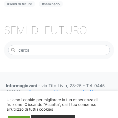
#
semi di futuro
#
seminario
o
k
SEMI DI FUTURO
Informagiovani
- via Tito Livio, 23-25 - Tel. 0445
691249 -
informagiovani@comune.schio.vi.it
prenotazionifaberbox@comune.schio.vi.it
0445 691
Usiamo i cookie per migliorare la tua esperienza di
452 dal lunedì al venerdì dalle 13:00 alle 18:00
fruizione. Cliccando “Accetta”, dai il tuo consenso
all'utilizzo di tutti i cookies
Note
WEB PRIVACY E
Informativa