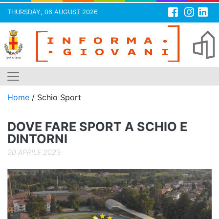
THURSDAY, 06 AUGUST 2026
Skip
to
content
Home
/
Schio Sport
DOVE FARE SPORT A SCHIO E
DINTORNI
20 APRILE 2023