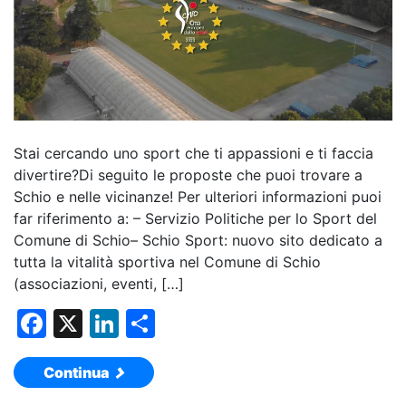
Stai cercando uno sport che ti appassioni e ti faccia
divertire?Di seguito le proposte che puoi trovare a
Schio e nelle vicinanze! Per ulteriori informazioni puoi
far riferimento a: – Servizio Politiche per lo Sport del
Comune di Schio– Schio Sport: nuovo sito dedicato a
tutta la vitalità sportiva nel Comune di Schio
(associazioni, eventi, […]
F
X
Li
C
a
n
o
Continua
c
k
n