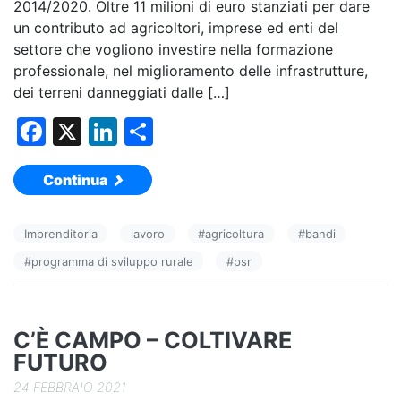
2014/2020. Oltre 11 milioni di euro stanziati per dare
un contributo ad agricoltori, imprese ed enti del
settore che vogliono investire nella formazione
professionale, nel miglioramento delle infrastrutture,
dei terreni danneggiati dalle […]
F
X
Li
C
a
n
o
Continua
c
k
n
e
e
di
Imprenditoria
lavoro
#
agricoltura
#
bandi
b
dI
vi
#
programma di sviluppo rurale
#
psr
o
n
di
o
k
C’È CAMPO – COLTIVARE
FUTURO
24 FEBBRAIO 2021