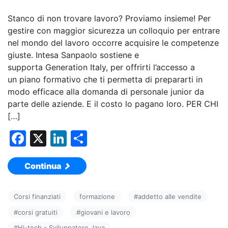
Stanco di non trovare lavoro? Proviamo insieme! Per
gestire con maggior sicurezza un colloquio per entrare
nel mondo del lavoro occorre acquisire le competenze
giuste. Intesa Sanpaolo sostiene e
supporta Generation Italy, per offrirti l’accesso a
un piano formativo che ti permetta di prepararti in
modo efficace alla domanda di personale junior da
parte delle aziende. E il costo lo pagano loro. PER CHI
[…]
F
X
Li
C
a
n
o
Continua
c
k
n
e
e
di
Corsi finanziati
formazione
#
addetto alle vendite
b
dI
vi
#
corsi gratuiti
#
giovani e lavoro
o
n
di
#
Hi-tech - Sviluppatore Java