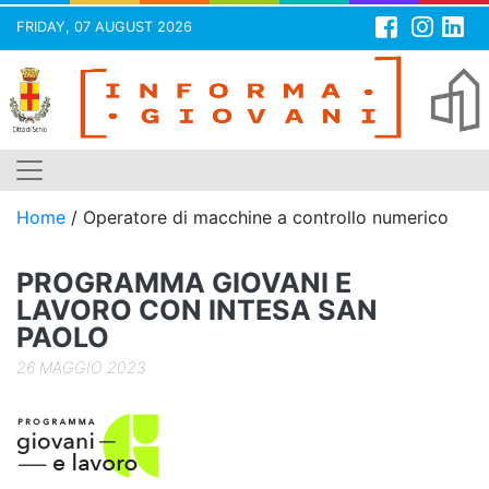
FRIDAY, 07 AUGUST 2026
Skip
to
content
Home
/
Operatore di macchine a controllo numerico
PROGRAMMA GIOVANI E
LAVORO CON INTESA SAN
PAOLO
26 MAGGIO 2023