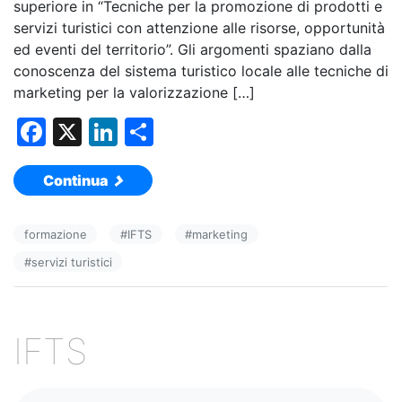
superiore in “Tecniche per la promozione di prodotti e
servizi turistici con attenzione alle risorse, opportunità
ed eventi del territorio”. Gli argomenti spaziano dalla
conoscenza del sistema turistico locale alle tecniche di
marketing per la valorizzazione […]
F
X
Li
C
a
n
o
Continua
c
k
n
e
e
di
formazione
#
IFTS
#
marketing
b
dI
vi
#
servizi turistici
o
n
di
o
k
IFTS