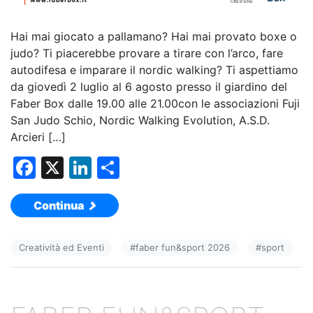
Hai mai giocato a pallamano? Hai mai provato boxe o
judo? Ti piacerebbe provare a tirare con l’arco, fare
autodifesa e imparare il nordic walking? Ti aspettiamo
da giovedì 2 luglio al 6 agosto presso il giardino del
Faber Box dalle 19.00 alle 21.00con le associazioni Fuji
San Judo Schio, Nordic Walking Evolution, A.S.D.
Arcieri […]
F
X
Li
C
a
n
o
Continua
c
k
n
e
e
di
Creatività ed Eventi
#
faber fun&sport 2026
#
sport
b
dI
vi
o
n
di
o