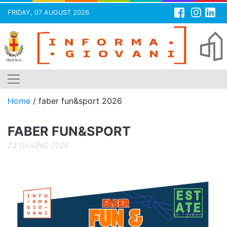
FRIDAY, 07 AUGUST 2026
Skip
to
content
Home
/
faber fun&sport 2026
FABER FUN&SPORT
23 GIUGNO 2026