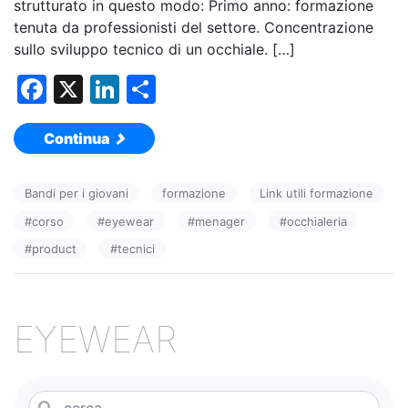
strutturato in questo modo: Primo anno: formazione
tenuta da professionisti del settore. Concentrazione
sullo sviluppo tecnico di un occhiale. […]
F
X
Li
C
a
n
o
Continua
c
k
n
e
e
di
Bandi per i giovani
formazione
Link utili formazione
b
dI
vi
#
corso
#
eyewear
#
menager
#
occhialeria
o
n
di
#
product
#
tecnici
o
k
EYEWEAR