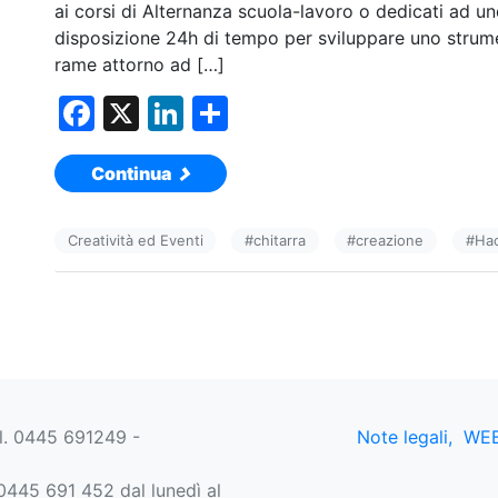
ai corsi di Alternanza scuola-lavoro o dedicati ad u
disposizione 24h di tempo per sviluppare uno strumen
rame attorno ad […]
F
X
Li
C
a
n
o
Continua
c
k
n
e
e
di
Creatività ed Eventi
#
chitarra
#
creazione
#
Ha
b
dI
vi
o
n
di
o
k
el. 0445 691249 -
Note legali,
WEB
445 691 452 dal lunedì al