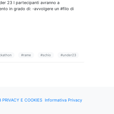
nder 23 I partecipanti avranno a
to in grado di: -avvolgere un #filo di
ckathon
#
rame
#
schio
#
under23
 PRIVACY E COOKIES
Informativa Privacy