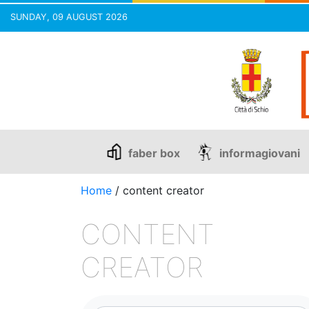
SUNDAY, 09 AUGUST 2026
Skip
to
content
faber box
informagiovani
Home
/
content creator
CONTENT
CREATOR