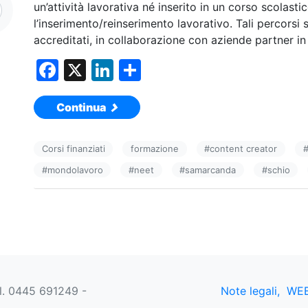
un’attività lavorativa né inserito in un corso scolast
l’inserimento/reinserimento lavorativo. Tali percorsi 
accreditati, in collaborazione con aziende partner in
F
X
Li
C
a
n
o
Continua
c
k
n
e
e
di
Corsi finanziati
formazione
#
content creator
b
dI
vi
#
mondolavoro
#
neet
#
samarcanda
#
schio
o
n
di
o
k
el. 0445 691249 -
Note legali,
WEB