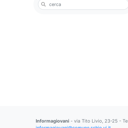
Informagiovani
- via Tito Livio, 23-25 - T
informagiovani@comune.schio.vi.it