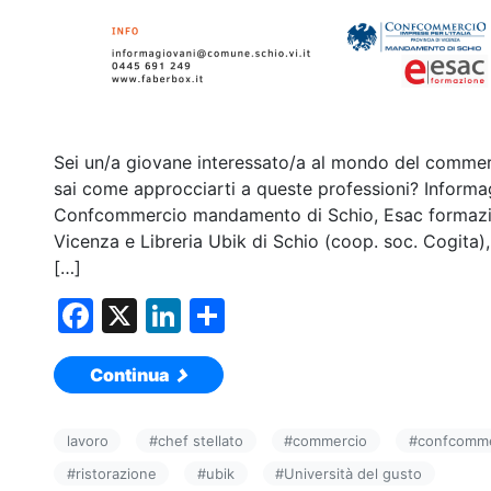
Sei un/a giovane interessato/a al mondo del commerc
sai come approcciarti a queste professioni? Informag
Confcommercio mandamento di Schio, Esac formazion
Vicenza e Libreria Ubik di Schio (coop. soc. Cogita),
[…]
F
X
Li
C
a
n
o
Continua
c
k
n
e
e
di
lavoro
#
chef stellato
#
commercio
#
confcomme
b
dI
vi
#
ristorazione
#
ubik
#
Università del gusto
o
n
di