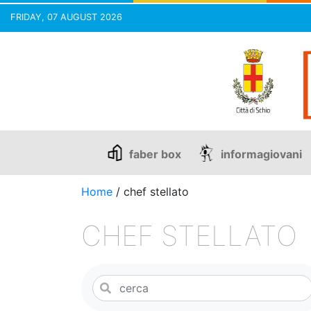
FRIDAY, 07 AUGUST 2026
Skip
to
content
faber box
informagiovani
Home
/
chef stellato
CHEF STELLATO