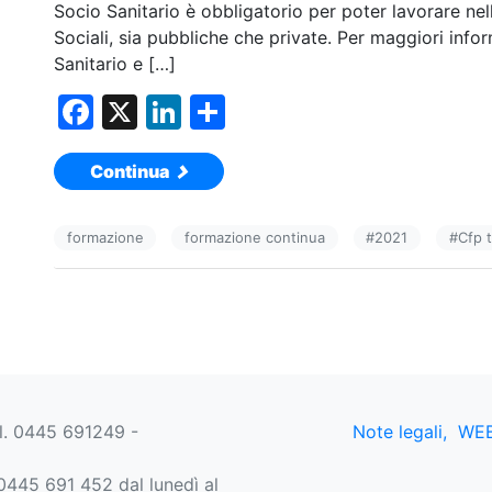
Socio Sanitario è obbligatorio per poter lavorare nell
Sociali, sia pubbliche che private. Per maggiori info
Sanitario e […]
F
X
Li
C
a
n
o
Continua
c
k
n
e
e
di
formazione
formazione continua
#
2021
#
Cfp t
b
dI
vi
o
n
di
o
k
el. 0445 691249 -
Note legali,
WEB
445 691 452 dal lunedì al