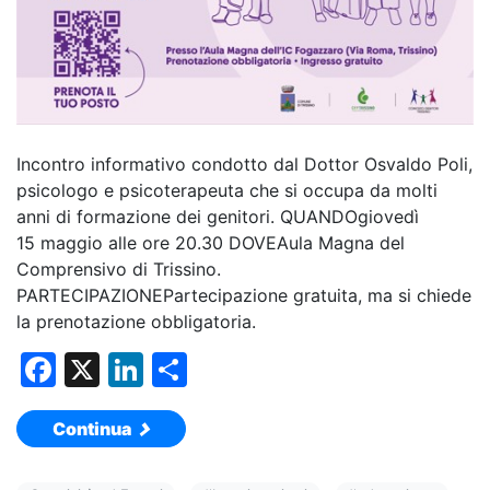
Incontro informativo condotto dal Dottor Osvaldo Poli,
psicologo e psicoterapeuta che si occupa da molti
anni di formazione dei genitori. QUANDOgiovedì
15 maggio alle ore 20.30 DOVEAula Magna del
Comprensivo di Trissino.
PARTECIPAZIONEPartecipazione gratuita, ma si chiede
la prenotazione obbligatoria.
F
X
Li
C
a
n
o
Continua
c
k
n
e
e
di