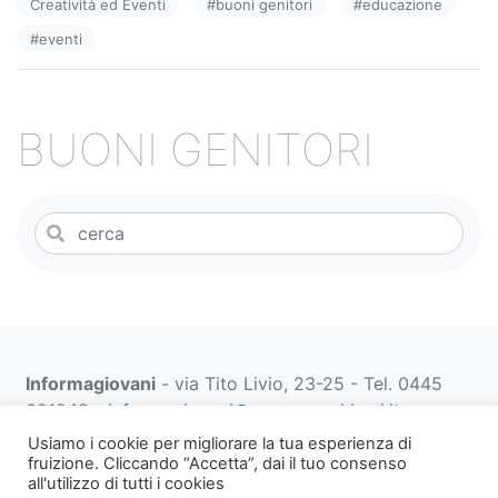
Creatività ed Eventi
#
buoni genitori
#
educazione
b
dI
vi
#
eventi
o
n
di
o
k
BUONI GENITORI
Informagiovani
- via Tito Livio, 23-25 - Tel. 0445
691249 -
informagiovani@comune.schio.vi.it
prenotazionifaberbox@comune.schio.vi.it
0445 691
Usiamo i cookie per migliorare la tua esperienza di
452 dal lunedì al venerdì dalle 13:00 alle 18:00
fruizione. Cliccando “Accetta”, dai il tuo consenso
all'utilizzo di tutti i cookies