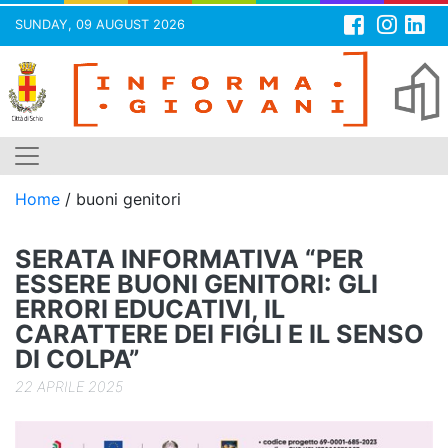
SUNDAY, 09 AUGUST 2026
Skip
to
content
Home
/
buoni genitori
SERATA INFORMATIVA “PER
ESSERE BUONI GENITORI: GLI
ERRORI EDUCATIVI, IL
CARATTERE DEI FIGLI E IL SENSO
DI COLPA”
22 APRILE 2025