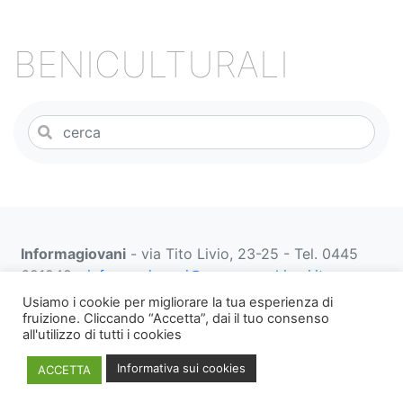
o
k
BENICULTURALI
Informagiovani
- via Tito Livio, 23-25 - Tel. 0445
691249 -
informagiovani@comune.schio.vi.it
prenotazionifaberbox@comune.schio.vi.it
0445 691
Usiamo i cookie per migliorare la tua esperienza di
452 dal lunedì al venerdì dalle 13:00 alle 18:00
fruizione. Cliccando “Accetta”, dai il tuo consenso
all'utilizzo di tutti i cookies
Note
WEB PRIVACY E
Informativa
Informativa sui cookies
ACCETTA
legali,
COOKIES
Privacy