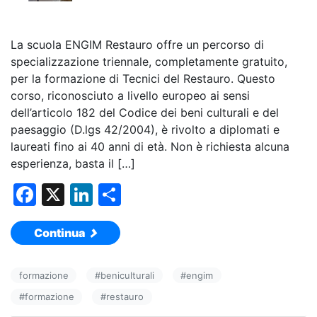
La scuola ENGIM Restauro offre un percorso di
specializzazione triennale, completamente gratuito,
per la formazione di Tecnici del Restauro. Questo
corso, riconosciuto a livello europeo ai sensi
dell’articolo 182 del Codice dei beni culturali e del
paesaggio (D.lgs 42/2004), è rivolto a diplomati e
laureati fino ai 40 anni di età. Non è richiesta alcuna
esperienza, basta il […]
F
X
Li
C
a
n
o
Continua
c
k
n
e
e
di
formazione
#
beniculturali
#
engim
b
dI
vi
#
formazione
#
restauro
o
n
di