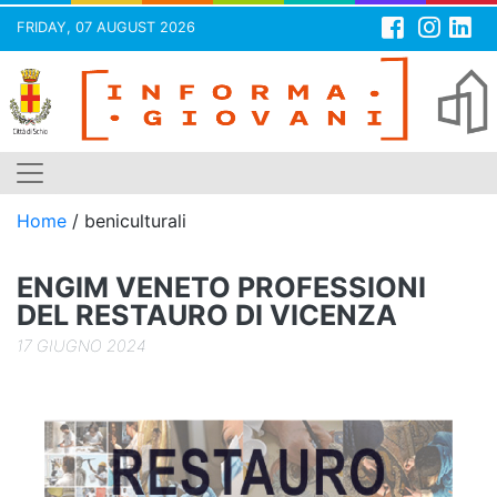
FRIDAY, 07 AUGUST 2026
Skip
to
content
Home
/
beniculturali
ENGIM VENETO PROFESSIONI
DEL RESTAURO DI VICENZA
17 GIUGNO 2024