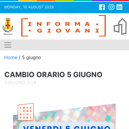
MONDAY, 10 AUGUST 2026
Skip
to
content
Home
/
5 giugno
CAMBIO ORARIO 5 GIUGNO
3 GIUGNO 2026