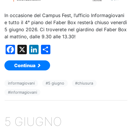
In occasione del Campus Fest, l’ufficio Informagiovani
e tutto il 4° piano del Faber Box resterà chiuso venerdì
5 giugno 2026. Ci troverete nel giardino del Faber Box
al mattino, dalle 9.30 alle 13.30!
F
X
Li
C
a
n
o
Continua
c
k
n
e
e
di
informagiovani
#
5 giugno
#
chiusura
b
dI
vi
#
informagiovani
o
n
di
o
k
5 GIUGNO