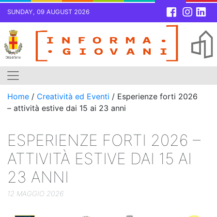
SUNDAY, 09 AUGUST 2026
Skip
to
content
Home
/
Creatività ed Eventi
/
Esperienze forti 2026
– attività estive dai 15 ai 23 anni
ESPERIENZE FORTI 2026 –
ATTIVITÀ ESTIVE DAI 15 AI
23 ANNI
12 MAGGIO 2026