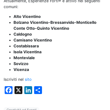
Attualmente, Esperienze Forti® è attivo nei seguenti
comuni:
Alto Vicentino
Bolzano Vicentino-Bressanvido-Monticello
Conte Otto-Quinto Vicentino
Caldogno
Camisano Vicentino
Costabissara
Isola Vicentina
Monteviale
Sovizzo
Vicenza
Iscriviti nel
sito
F
X
Li
C
a
n
o
c
k
n
Creatività ed Eventi