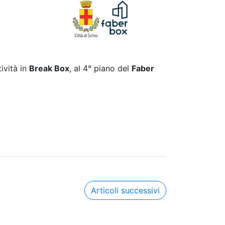
ività in
Break Box
, al 4° piano del
Faber
Articoli successivi