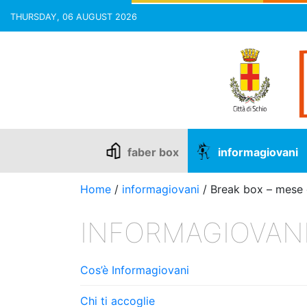
THURSDAY, 06 AUGUST 2026
Skip
to
content
faber box
informagiovani
Home
/
informagiovani
/
Break box – mese
INFORMAGIOVAN
Cos’è Informagiovani
Chi ti accoglie