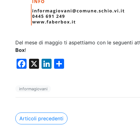
Del mese di maggio ti aspettiamo con le seguenti att
Box
!
F
X
Li
C
a
n
o
c
k
n
informagiovani
e
e
di
b
dI
vi
o
n
di
Navigazione
Articoli precedenti
o
articoli
k