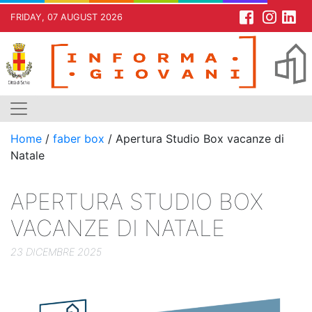
FRIDAY, 07 AUGUST 2026
Skip
to
content
Home
/
faber box
/
Apertura Studio Box vacanze di
Natale
APERTURA STUDIO BOX
VACANZE DI NATALE
23 DICEMBRE 2025