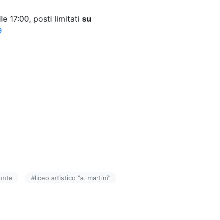
 17:00, posti limitati
su
9
conte
#
liceo artistico "a. martini"