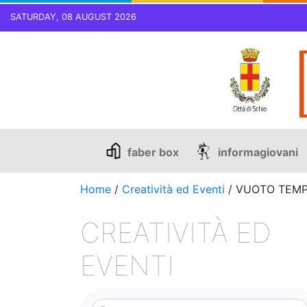
SATURDAY, 08 AUGUST 2026
Skip
to
content
faber box
informagiovani
Home
/
Creatività ed Eventi
/
VUOTO TEMPO
CREATIVITÀ ED
EVENTI