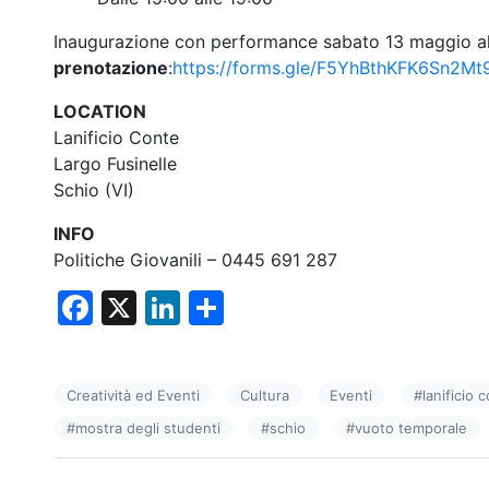
Inaugurazione con performance sabato 13 maggio alle
prenotazione
:
https://forms.gle/F5YhBthKFK6Sn2Mt
LOCATION
Lanificio Conte
Largo Fusinelle
Schio (VI)
INFO
Politiche Giovanili – 0445 691 287
F
X
Li
C
a
n
o
c
k
n
Creatività ed Eventi
Cultura
Eventi
#
lanificio 
e
e
di
#
mostra degli studenti
#
schio
#
vuoto temporale
b
dI
vi
o
n
di