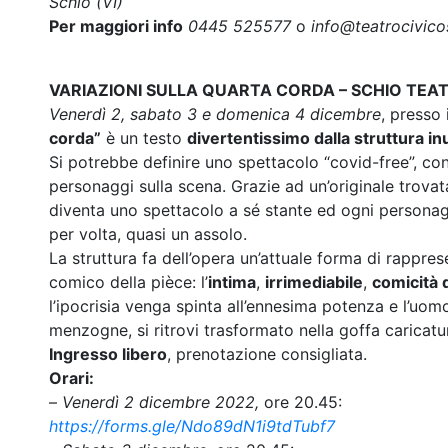
Schio (VI)
Per maggiori info
0445 525577
o
info@teatrocivicos
VARIAZIONI SULLA QUARTA CORDA – SCHIO TE
Venerdì 2, sabato 3 e domenica 4 dicembre
, presso 
corda”
è un testo
divertentissimo dalla struttura in
Si potrebbe definire uno spettacolo “covid-free”, con
personaggi sulla scena. Grazie ad un’originale trovata
diventa uno spettacolo a sé stante ed ogni personagg
per volta, quasi un assolo.
La struttura fa dell’opera un’attuale forma di rappr
comico della pièce: l’
intima
,
irrimediabile
,
comicità 
l’ipocrisia venga spinta all’ennesima potenza e l’uomo
menzogne, si ritrovi trasformato nella goffa caricatur
Ingresso libero
, prenotazione consigliata.
Orari:
–
Venerdì 2 dicembre 2022,
ore 20.45:
https://forms.gle/Ndo89dN1i9tdTubf7