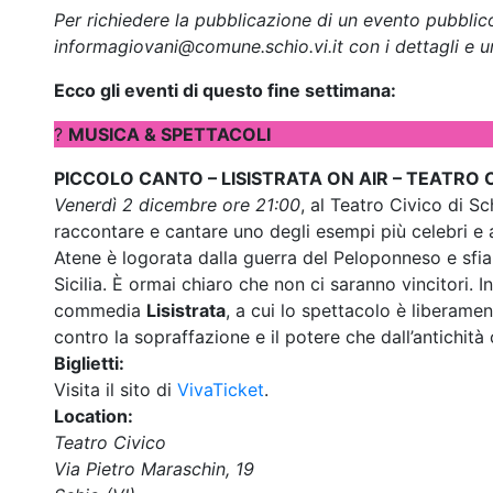
Per richiedere la pubblicazione di un evento pubblico
informagiovani@comune.schio.vi.it con i dettagli e u
Ecco gli eventi di questo fine settimana:
?
MUSICA & SPETTACOLI
PICCOLO CANTO – LISISTRATA ON AIR – TEATRO C
Venerdì 2 dicembre ore 21:00
, al Teatro Civico di S
raccontare e cantare uno degli esempi più celebri e a
Atene è logorata dalla guerra del Peloponneso e sfia
Sicilia. È ormai chiaro che non ci saranno vincitori. 
commedia
Lisistrata
, a cui lo spettacolo è liberamen
contro la sopraffazione e il potere che dall’antichità
Biglietti:
Visita il sito di
VivaTicket
.
Location:
Teatro Civico
Via Pietro Maraschin, 19