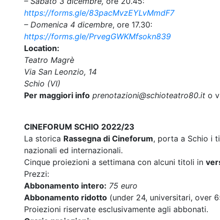
– Sabato 3 dicembre,
ore 20.45:
https://forms.gle/83pacMvzEYLvMmdF7
– Domenica 4 dicembre
, ore 17.30:
https://forms.gle/PrvegGWKMfsokn839
Location:
Teatro Magrè
Via San Leonzio, 14
Schio (VI)
Per maggiori info
prenotazioni@schioteatro80.it
o vi
CINEFORUM SCHIO 2022/23
La storica
Rassegna di Cineforum
, porta a Schio i t
nazionali ed internazionali.
Cinque proiezioni a settimana con alcuni titoli in
ver
Prezzi:
Abbonamento intero:
75 euro
Abbonamento ridotto
(under 24, universitari, over 
Proiezioni riservate esclusivamente agli abbonati.