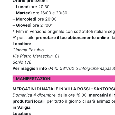
Orario proiezioni:
–
Lunedì
ore 20:30
–
Martedì
ore 16:00 e 20:30
–
Mercoledì
ore 20:00
–
Giovedì
ore 21:00*
* Film in versione originale con sottotitoli italiani se
E’ possibile
prenotare il tuo abbonamento online
d
Location:
Cinema Pasubio
Via Pietro Maraschin, 81
Schio (VI)
Per maggiori info
0445 531700
o
info@cinemapasub
?
MANIFESTAZIONI
MERCATINI DI NATALE IN VILLA ROSSI – SANTORS
Domenica 4 dicembre
, dalle
ore 10:0
0,
mercatini di 
produttori locali
, per tutto il giorno ci sarà animazio
in Valigia
.
Location: