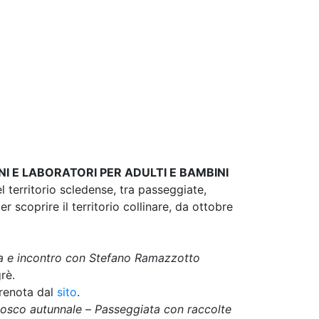
I E LABORATORI PER ADULTI E BAMBINI
l territorio scledense, tra passeggiate,
r scoprire il territorio collinare, da ottobre
a e incontro con Stefano Ramazzotto
rè.
renota dal
sito
.
 bosco autunnale
–
Passeggiata con raccolte