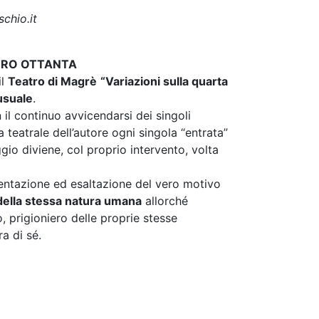
chio.it
ATRO OTTANTA
il
Teatro di Magrè
“Variazioni sulla quarta
usuale
.
 il continuo avvicendarsi dei singoli
 teatrale dell’autore ogni singola “entrata”
io diviene, col proprio intervento, volta
esentazione ed esaltazione del vero motivo
della stessa natura umana
allorché
, prigioniero delle proprie stesse
a di sé.