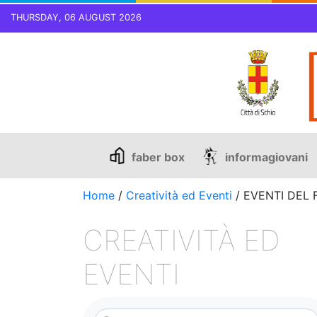
THURSDAY, 06 AUGUST 2026
Skip
to
content
faber box
informagiovani
Home
/
Creatività ed Eventi
/
EVENTI DEL 
CREATIVITÀ ED
EVENTI