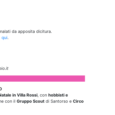
gnalati da apposita dicitura.
a
qui
.
io.it
O
Natale in Villa Rossi
, con
hobbisti e
ne con il
Gruppo Scout
di Santorso e
Circo