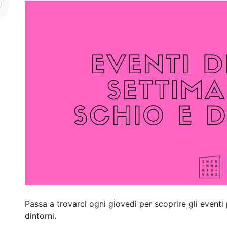
Passa a trovarci ogni giovedì per scoprire gli eventi 
dintorni.