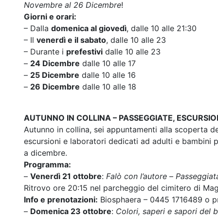
Novembre al 26 Dicembre
!
Giorni e orari:
– Dalla
domenica al giovedì
, dalle 10 alle 21:30
– Il
venerdì e il sabato
, dalle 10 alle 23
– Durante i
prefestivi
dalle 10 alle 23
–
24 Dicembre
dalle 10 alle 17
–
25 Dicembre
dalle 10 alle 16
–
26 Dicembre
dalle 10 alle 18
AUTUNNO IN COLLINA – PASSEGGIATE, ESCURSION
Autunno in collina, sei appuntamenti alla scoperta de
escursioni e laboratori dedicati ad adulti e bambini pe
a dicembre.
Programma:
–
Venerdì 21 ottobre
:
Falò con l’autore
–
Passeggiat
Ritrovo ore 20:15 nel parcheggio del cimitero di Mag
Info e prenotazioni:
Biosphaera – 0445 1716489 o p
–
Domenica 23 ottobre
:
Colori, saperi e sapori del