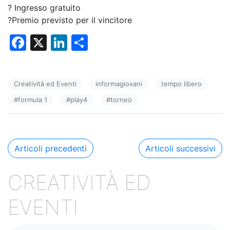
? Ingresso gratuito
?Premio previsto per il vincitore
F
X
Li
C
a
n
o
c
k
n
Creatività ed Eventi
informagiovani
tempo libero
e
e
di
#
formula 1
#
play4
#
torneo
b
dI
vi
o
n
di
o
Navigazione
Articoli precedenti
Articoli successivi
k
articoli
CREATIVITÀ ED
EVENTI