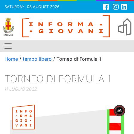
SATURDAY, 08 AUGUST 2026
Skip
to
content
Home
/
tempo libero
/
Torneo di Formula 1
TORNEO DI FORMULA 1
11 LUGLIO 2022