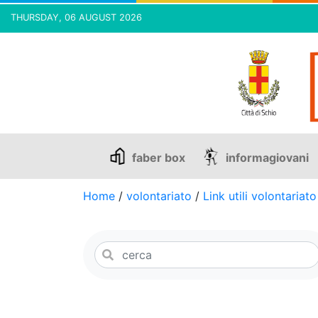
THURSDAY, 06 AUGUST 2026
Skip
to
content
faber box
informagiovani
Home
/
volontariato
/
Link utili volontariato