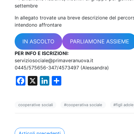
settembre
In allegato trovate una breve descrizione del percorso
intendono affrontare
IN ASCOLTO
PARLIAMONE ASSIEME
PER INFO E ISCRIZIONI:
serviziosociale@primaveranuova.it
0445/575656-347/4573497 (Alessandra)
F
X
Li
C
a
n
o
c
k
n
cooperative sociali
#
cooperativa sociale
#
figli adol
e
e
di
b
dI
vi
o
n
di
Navigazione
Articoli precedenti