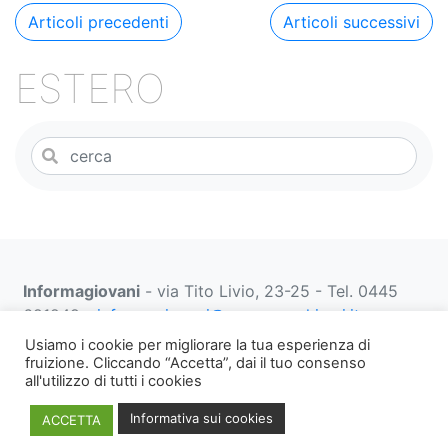
k
Navigazione
Articoli precedenti
Articoli successivi
articoli
ESTERO
Informagiovani
- via Tito Livio, 23-25 - Tel. 0445
691249 -
informagiovani@comune.schio.vi.it
prenotazionifaberbox@comune.schio.vi.it
0445 691
Usiamo i cookie per migliorare la tua esperienza di
452 dal lunedì al venerdì dalle 13:00 alle 18:00
fruizione. Cliccando “Accetta”, dai il tuo consenso
all'utilizzo di tutti i cookies
Note
WEB PRIVACY E
Informativa
Informativa sui cookies
ACCETTA
legali,
COOKIES
Privacy