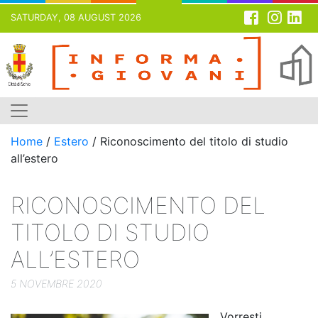
SATURDAY, 08 AUGUST 2026
Skip
to
content
Home
/
Estero
/
Riconoscimento del titolo di studio
all’estero
RICONOSCIMENTO DEL
TITOLO DI STUDIO
ALL’ESTERO
5 NOVEMBRE 2020
Vorresti