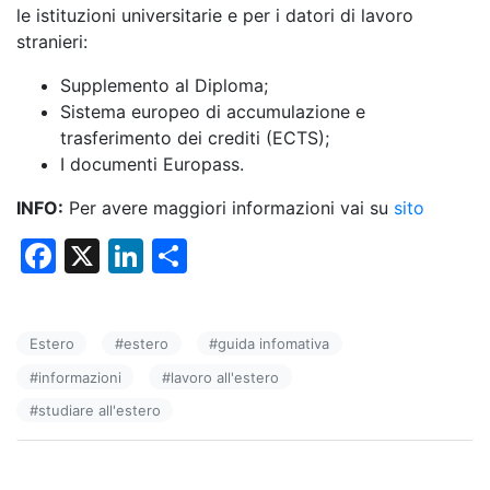
le istituzioni universitarie e per i datori di lavoro
stranieri:
Supplemento al Diploma;
Sistema europeo di accumulazione e
trasferimento dei crediti (ECTS);
I documenti Europass.
INFO:
Per avere maggiori informazioni vai su
sito
F
X
Li
C
a
n
o
c
k
n
Estero
#
estero
#
guida infomativa
e
e
di
#
informazioni
#
lavoro all'estero
b
dI
vi
#
studiare all'estero
o
n
di
o