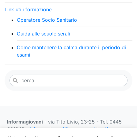
Link utili formazione
Operatore Socio Sanitario
Guida alle scuole serali
Come mantenere la calma durante il periodo di
esami
Informagiovani
- via Tito Livio, 23-25 - Tel. 0445
691249 -
informagiovani@comune.schio.vi.it
prenotazionifaberbox@comune.schio.vi.it
0445 691