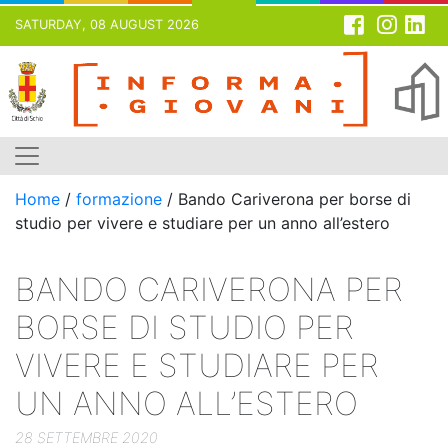
SATURDAY, 08 AUGUST 2026
Skip
to
content
Home
/
formazione
/
Bando Cariverona per borse di
studio per vivere e studiare per un anno all’estero
BANDO CARIVERONA PER
BORSE DI STUDIO PER
VIVERE E STUDIARE PER
UN ANNO ALL’ESTERO
28 SETTEMBRE 2020