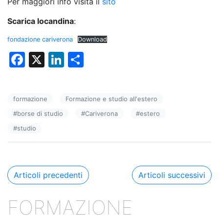
Per maggiori info visita il
sito
Scarica locandina
:
fondazione cariverona
Download
F
X
Li
C
a
n
o
c
k
n
formazione
Formazione e studio all'estero
e
e
di
#
borse di studio
#
Cariverona
#
estero
b
dI
vi
#
studio
o
n
di
o
k
Navigazione
Articoli precedenti
Articoli successivi
articoli
FORMAZIONE