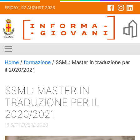
FRIDAY, 07 AUGUST 2026
Skip
to
content
Home
/
formazione
/
SSML: Master in traduzione per
il 2020/2021
SSML: MASTER IN
TRADUZIONE PER IL
2020/2021
16 SETTEMBRE 2020