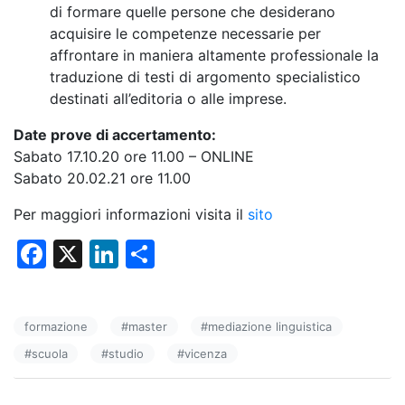
di formare quelle persone che desiderano
acquisire le competenze necessarie per
affrontare in maniera altamente professionale la
traduzione di testi di argomento specialistico
destinati all’editoria o alle imprese.
Date prove di accertamento:
Sabato 17.10.20 ore 11.00 – ONLINE
Sabato 20.02.21 ore 11.00
Per maggiori informazioni visita il
sito
F
X
Li
C
a
n
o
c
k
n
formazione
#
master
#
mediazione linguistica
e
e
di
#
scuola
#
studio
#
vicenza
b
dI
vi
o
n
di