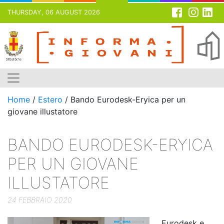
THURSDAY, 06 AUGUST 2026
Skip
to
content
Home
/
Estero
/
Bando Eurodesk-Eryica per un
giovane illustatore
BANDO EURODESK-ERYICA
PER UN GIOVANE
ILLUSTATORE
24 FEBBRAIO 2020
Eurodesk e