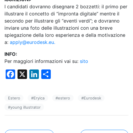
I candidati dovranno disegnare 2 bozzetti: il primo per
illustrare il concetto di “impronta digitale” mentre il
secondo per illustrare gli “eventi verdi”; e dovranno
inviare una foto delle illustrazioni con una breve
spiegazione della loro esperienza e della motivazione
a:
apply@eurodesk.eu.
INFO:
Per maggiori informazioni vai su:
sito
F
X
Li
C
a
n
o
c
k
n
Estero
#
Eryica
#
estero
#
Eurodesk
e
e
di
#
young illustrator
b
dI
vi
o
n
di
o