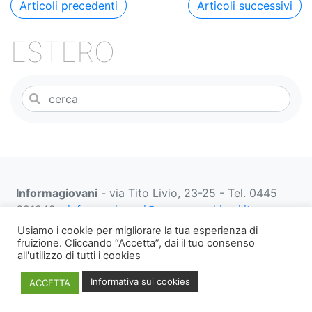
Navigazione
Articoli precedenti
Articoli successivi
k
articoli
ESTERO
Informagiovani
- via Tito Livio, 23-25 - Tel. 0445
691249 -
informagiovani@comune.schio.vi.it
prenotazionifaberbox@comune.schio.vi.it
0445 691
Usiamo i cookie per migliorare la tua esperienza di
452 dal lunedì al venerdì dalle 13:00 alle 18:00
fruizione. Cliccando “Accetta”, dai il tuo consenso
all'utilizzo di tutti i cookies
Note
WEB PRIVACY E
Informativa
Informativa sui cookies
ACCETTA
legali,
COOKIES
Privacy