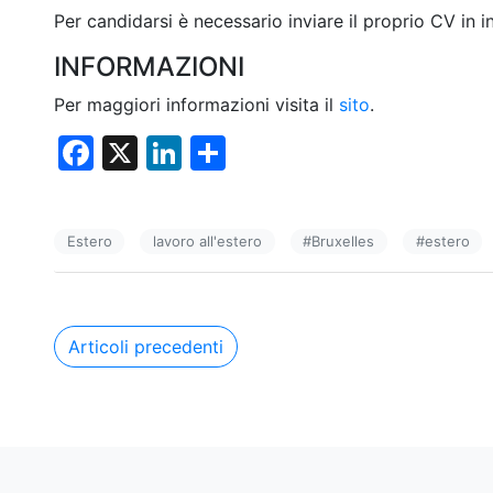
Per candidarsi è necessario inviare il proprio CV in 
INFORMAZIONI
Per maggiori informazioni visita il
sito
.
F
X
Li
C
a
n
o
c
k
n
Estero
lavoro all'estero
#
Bruxelles
#
estero
e
e
di
b
dI
vi
o
n
di
Navigazione
Articoli precedenti
o
articoli
k