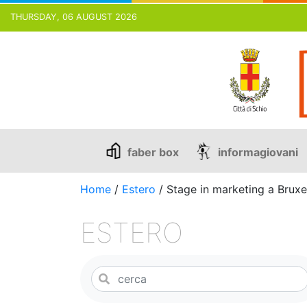
THURSDAY, 06 AUGUST 2026
Skip
to
content
faber box
informagiovani
Home
/
Estero
/
Stage in marketing a Bruxe
ESTERO