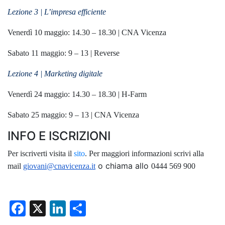
Lezione 3 | L’impresa efficiente
Venerdì 10 maggio: 14.30 – 18.30 | CNA Vicenza
Sabato 11 maggio: 9 – 13 | Reverse
Lezione 4 | Marketing digitale
Venerdì 24 maggio: 14.30 – 18.30 | H-Farm
Sabato 25 maggio: 9 – 13 | CNA Vicenza
INFO E ISCRIZIONI
Per iscriverti visita il
sito
. Per maggiori informazioni scrivi alla
o chiama allo
mail
giovani@cnavicenza.it
0444 569 900
F
X
Li
C
a
n
o