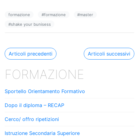
c
k
n
formazione
#
formazione
#
master
e
e
di
#
shake your bunisess
b
dI
vi
o
n
di
o
Navigazione
Articoli precedenti
Articoli successivi
k
articoli
FORMAZIONE
Sportello Orientamento Formativo
Dopo il diploma – RECAP
Cerco/ offro ripetizioni
Istruzione Secondaria Superiore