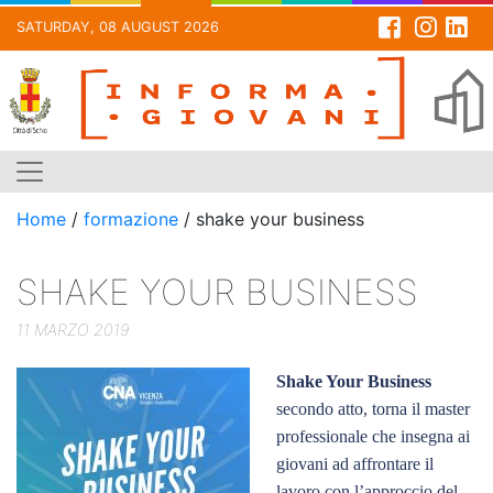
SATURDAY, 08 AUGUST 2026
Skip
to
content
Home
/
formazione
/
shake your business
SHAKE YOUR BUSINESS
11 MARZO 2019
Shake Your Business
secondo atto, torna il master
professionale che insegna ai
giovani ad affrontare il
lavoro con l’approccio del