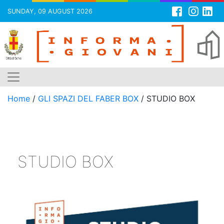
SUNDAY, 09 AUGUST 2026
Skip
to
content
Home
/
GLI SPAZI DEL FABER BOX
/
STUDIO BOX
STUDIO BOX