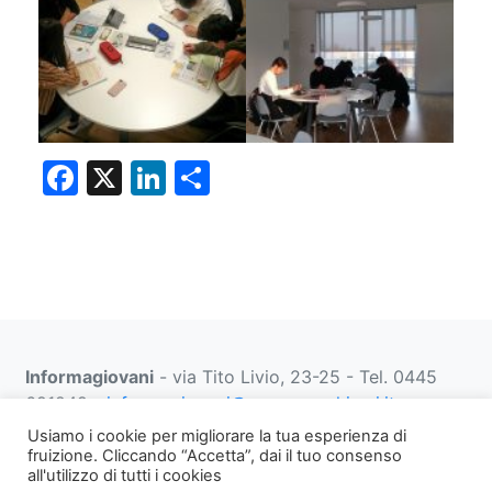
F
X
Li
C
a
n
o
c
k
n
e
e
di
b
dI
vi
o
n
di
Informagiovani
- via Tito Livio, 23-25 - Tel. 0445
o
691249 -
informagiovani@comune.schio.vi.it
k
prenotazionifaberbox@comune.schio.vi.it
0445 691
Usiamo i cookie per migliorare la tua esperienza di
452 dal lunedì al venerdì dalle 13:00 alle 18:00
fruizione. Cliccando “Accetta”, dai il tuo consenso
all'utilizzo di tutti i cookies