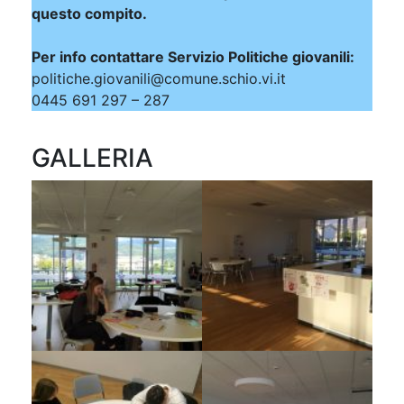
questo compito.
Per info contattare Servizio Politiche giovanili:
politiche.giovanili@comune.schio.vi.it
0445 691 297 – 287
GALLERIA