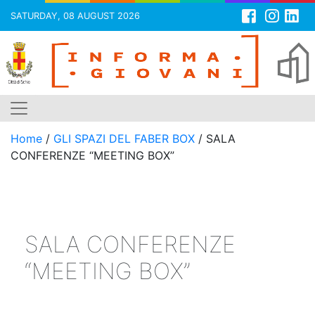
SATURDAY, 08 AUGUST 2026
Skip
to
content
Home
/
GLI SPAZI DEL FABER BOX
/
SALA
CONFERENZE “MEETING BOX”
SALA CONFERENZE
“MEETING BOX”