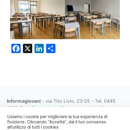
F
X
Li
C
a
n
o
c
k
n
e
e
di
b
dI
vi
o
n
di
Informagiovani
- via Tito Livio, 23-25 - Tel. 0445
o
691249 -
informagiovani@comune.schio.vi.it
k
prenotazionifaberbox@comune.schio.vi.it
0445 691
Usiamo i cookie per migliorare la tua esperienza di
452 dal lunedì al venerdì dalle 13:00 alle 18:00
fruizione. Cliccando “Accetta”, dai il tuo consenso
all'utilizzo di tutti i cookies