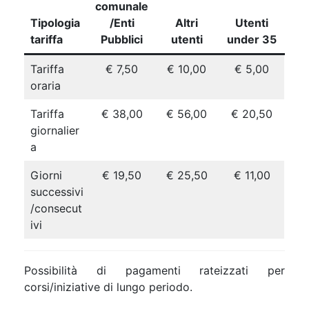
comunale
Tipologia
/Enti
Altri
Utenti
tariffa
Pubblici
utenti
under 35
Tariffa
€ 7,50
€ 10,00
€ 5,00
oraria
Tariffa
€ 38,00
€ 56,00
€ 20,50
giornalier
a
Giorni
€ 19,50
€ 25,50
€ 11,00
successivi
/consecut
ivi
Possibilità di pagamenti rateizzati per
corsi/iniziative di lungo periodo.